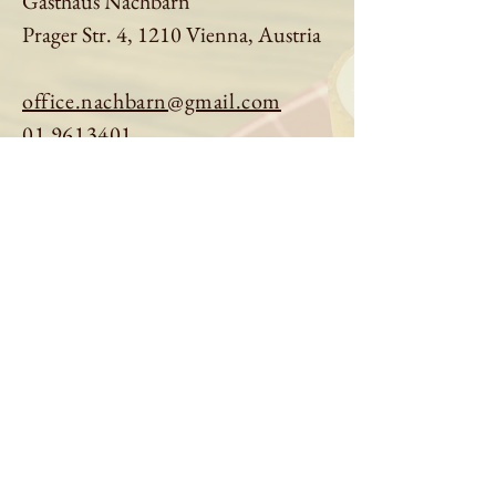
Gasthaus Nachbarn
Prager Str. 4, 1210 Vienna, Austria
office.nachbarn@gmail.com
01 9613401
Book a table
Order online
See menu
About us
Imprint
|
Privacy Policy