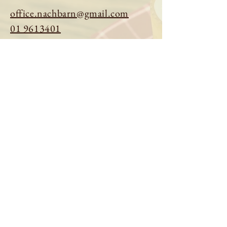
office.nachbarn@gmail.com
01 9613401
Tisch reservieren
Speisekarte ansehen
Über uns
Impressum
|
Datenschutz
© 2026 Gasthaus Nachbarn. Powered
by
Zeta Gastro