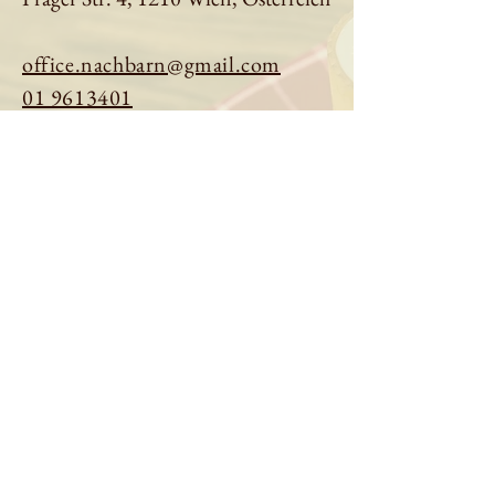
office.nachbarn@gmail.com
01 9613401
Tisch reservieren
Speisekarte ansehen
Über uns
Impressum
|
Datenschutz