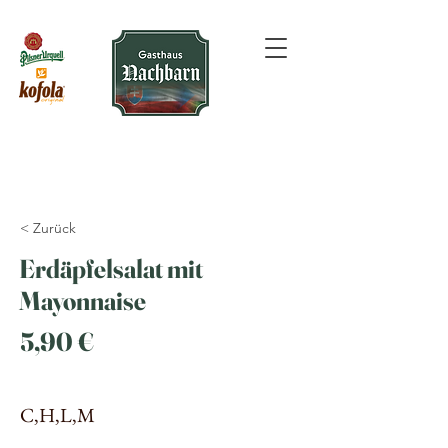
< Zurück
Erdäpfelsalat mit
Mayonnaise
5,90 €
C,H,L,M