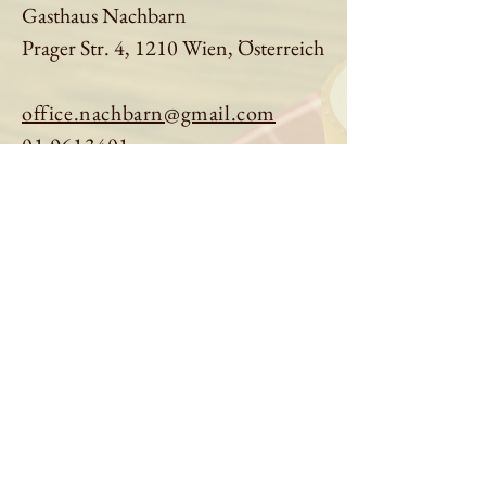
Gasthaus Nachbarn
Prager Str. 4, 1210 Wien, Österreich
office.nachbarn@gmail.com
01 9613401
Tisch reservieren
Speisekarte ansehen
Über uns
Impressum
|
Datenschutz