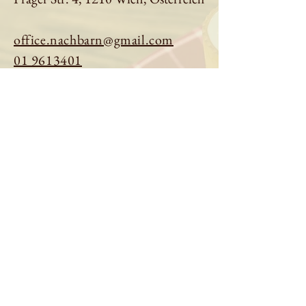
office.nachbarn@gmail.com
01 9613401
Tisch reservieren
Speisekarte ansehen
Über uns
Impressum
|
Datenschutz