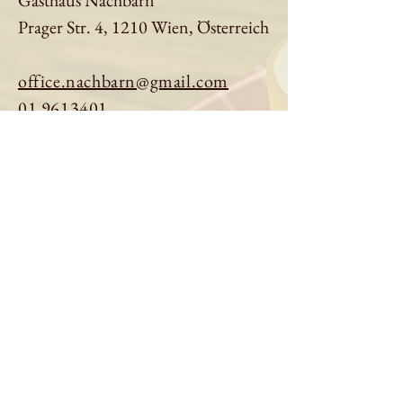
Gasthaus Nachbarn
Prager Str. 4, 1210 Wien, Österreich
office.nachbarn@gmail.com
01 9613401
Tisch reservieren
Speisekarte ansehen
Über uns
Impressum
|
Datenschutz