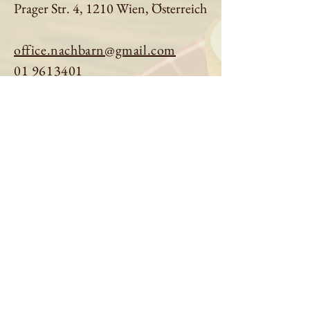
Prager Str. 4, 1210 Wien, Österreich
office.nachbarn@gmail.com
01 9613401
Tisch reservieren
Speisekarte ansehen
Über uns
Impressum
|
Datenschutz