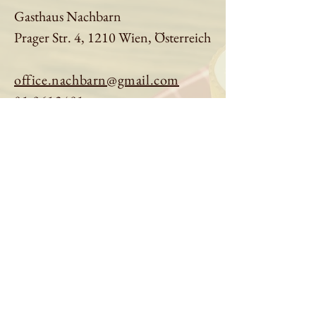
Gasthaus Nachbarn
Prager Str. 4, 1210 Wien, Österreich
office.nachbarn@gmail.com
01 9613401
Tisch reservieren
Speisekarte ansehen
Über uns
Impressum
|
Datenschutz