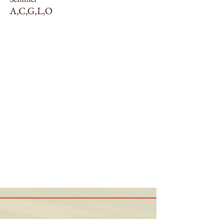
A,C,G,L,O