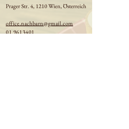
Prager Str. 4, 1210 Wien, Österreich
office.nachbarn@gmail.com
01 9613401
Tisch reservieren
Speisekarte ansehen
Über uns
Impressum
|
Datenschutz