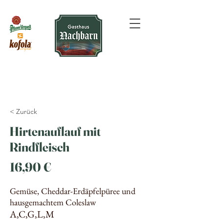
< Zurück
Hirtenauflauf mit
Rindfleisch
16,90 €
Gemüse, Cheddar-Erdäpfelpüree und
hausgemachtem Coleslaw
A,C,G,L,M