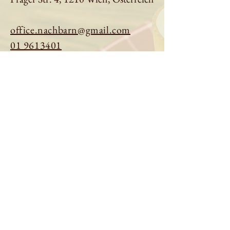
office.nachbarn@gmail.com
01 9613401
Tisch reservieren
Speisekarte ansehen
Über uns
Impressum
|
Datenschutz