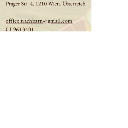
Prager Str. 4, 1210 Wien, Österreich
office.nachbarn@gmail.com
01 9613401
Tisch reservieren
Speisekarte ansehen
Über uns
Impressum
|
Datenschutz