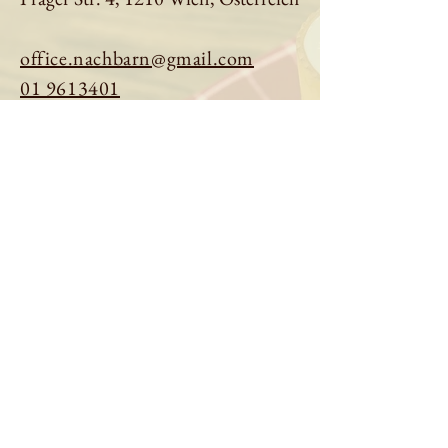
office.nachbarn@gmail.com
01 9613401
Tisch reservieren
Speisekarte ansehen
Über uns
Impressum
|
Datenschutz