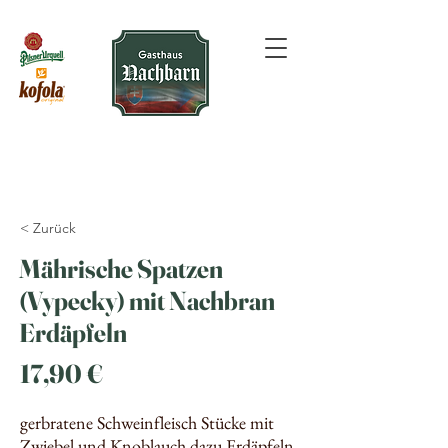
< Zurück
Mährische Spatzen
(Vypecky) mit Nachbran
Erdäpfeln
17,90 €
gerbratene Schweinfleisch Stücke mit
Zwiebel und Knoblauch dazu Erdäpfeln