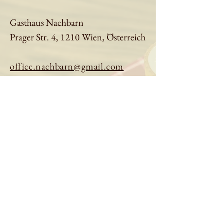
Gasthaus Nachbarn
Prager Str. 4, 1210 Wien, Österreich
office.nachbarn@gmail.com
01 9613401
Tisch reservieren
Speisekarte ansehen
Über uns
Impressum
|
Datenschutz