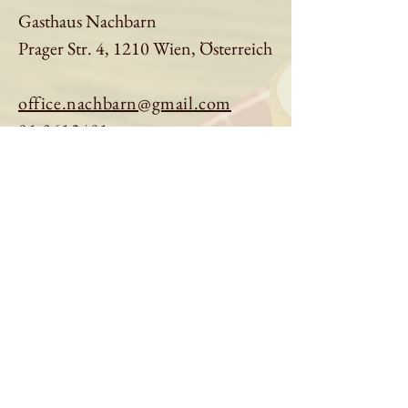
Gasthaus Nachbarn
Prager Str. 4, 1210 Wien, Österreich
office.nachbarn@gmail.com
01 9613401
Tisch reservieren
Speisekarte ansehen
Über uns
Impressum
|
Datenschutz