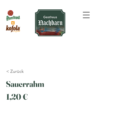
< Zurück
Sauerrahm
1,20 €