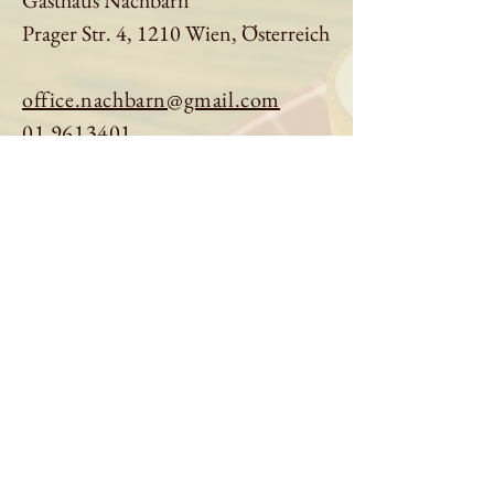
Gasthaus Nachbarn
Prager Str. 4, 1210 Wien, Österreich
office.nachbarn@gmail.com
01 9613401
Tisch reservieren
Speisekarte ansehen
Über uns
Impressum
|
Datenschutz