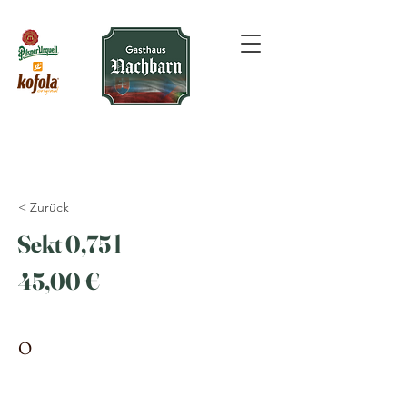
< Zurück
Sekt 0,75 l
45,00 €
O