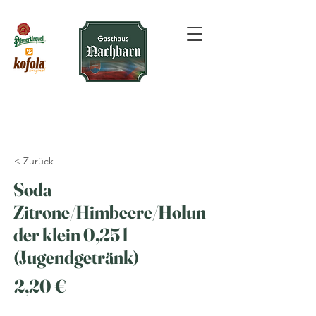
< Zurück
Soda
Zitrone/Himbeere/Holun
der klein 0,25 l
(Jugendgetränk)
2,20 €