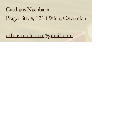
Gasthaus Nachbarn
Prager Str. 4, 1210 Wien, Österreich
office.nachbarn@gmail.com
01 9613401
Tisch reservieren
Speisekarte ansehen
Über uns
Impressum
|
Datenschutz