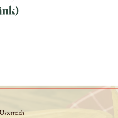
änk)
 Österreich