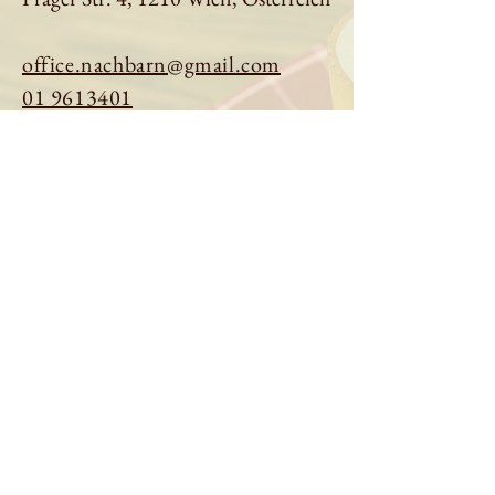
office.nachbarn@gmail.com
01 9613401
Tisch reservieren
Speisekarte ansehen
Über uns
Impressum
|
Datenschutz